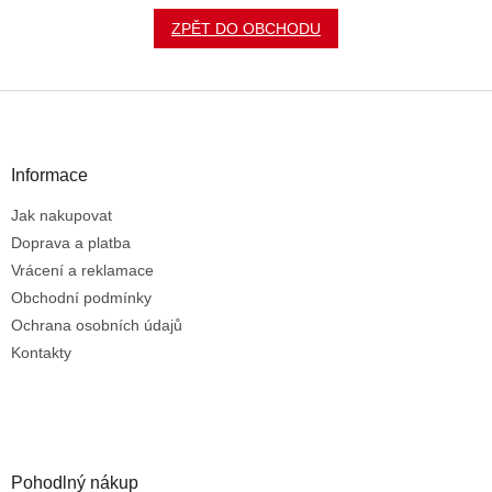
ZPĚT DO OBCHODU
Z
á
p
a
Informace
t
Jak nakupovat
í
Doprava a platba
Vrácení a reklamace
Obchodní podmínky
Ochrana osobních údajů
Kontakty
Pohodlný nákup