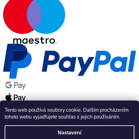
Tento web používá soubory cookie. Dalším procházením
tohoto webu vyjadřujete souhlas s jejich používáním.
Nastavení
Vytvořil Shoptet Premium