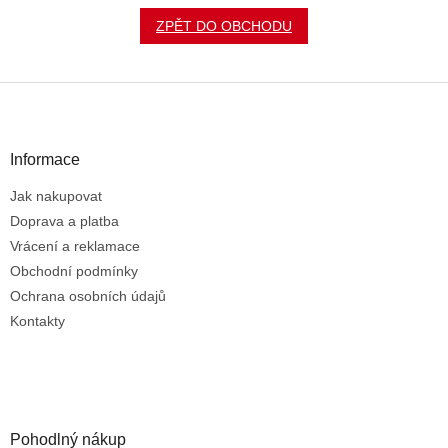
ZPĚT DO OBCHODU
Z
á
p
a
Informace
t
Jak nakupovat
í
Doprava a platba
Vrácení a reklamace
Obchodní podmínky
Ochrana osobních údajů
Kontakty
Pohodlný nákup