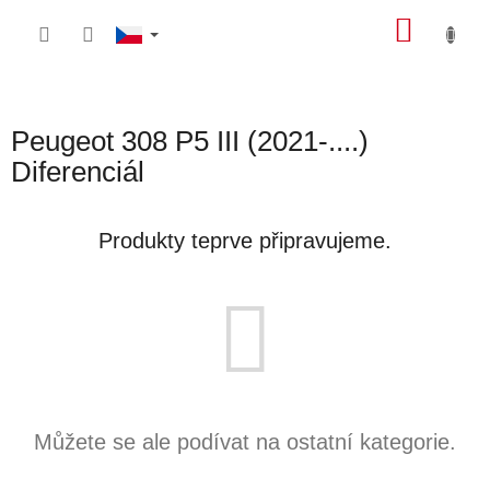
Přejít
NÁKU
na
obsah
KOŠÍK
Peugeot 308 P5 III (2021-....)
Diferenciál
Produkty teprve připravujeme.
Můžete se ale podívat na ostatní kategorie.