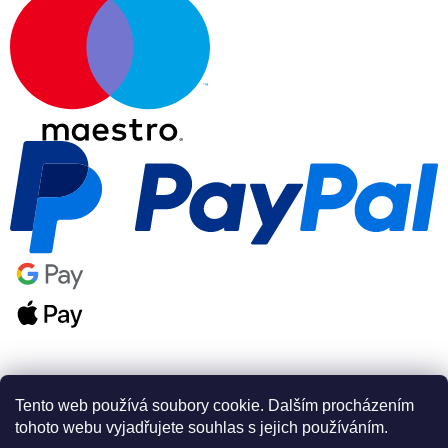
Tento web používá soubory cookie. Dalším procházením
tohoto webu vyjadřujete souhlas s jejich používáním.
Vytvořil Shoptet Premium