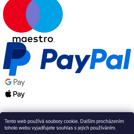
Tento web používá soubory cookie. Dalším procházením
tohoto webu vyjadřujete souhlas s jejich používáním.
Vytvořil Shoptet Premium