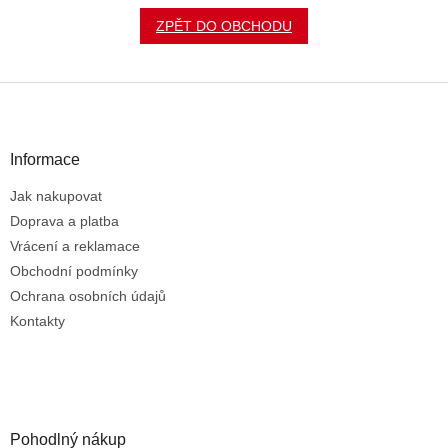
ZPĚT DO OBCHODU
Z
á
p
a
Informace
t
Jak nakupovat
í
Doprava a platba
Vrácení a reklamace
Obchodní podmínky
Ochrana osobních údajů
Kontakty
Pohodlný nákup