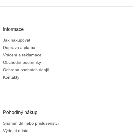
v
l
Z
á
á
d
p
a
a
Informace
c
t
í
Jak nakupovat
í
p
r
Doprava a platba
v
Vrácení a reklamace
k
Obchodní podmínky
y
Ochrana osobních údajů
v
ý
Kontakty
p
i
s
u
Pohodlný nákup
Sháním díl nebo příslušenství
Výdejní místa