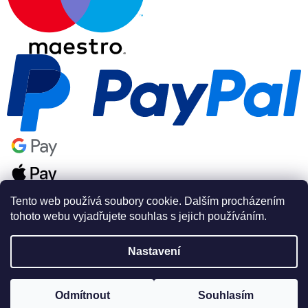
Tento web používá soubory cookie. Dalším procházením
tohoto webu vyjadřujete souhlas s jejich používáním.
Nastavení
Vytvořil Shoptet Premium
Odmítnout
Souhlasím
Copyright 2026
PSAshop.cz
. Všechna práva vyhrazena.