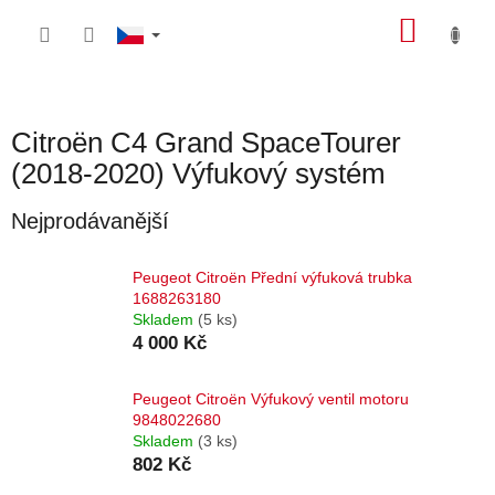
Přejít
NÁKU
na
obsah
KOŠÍK
Citroën C4 Grand SpaceTourer
(2018-2020) Výfukový systém
Nejprodávanější
Peugeot Citroën Přední výfuková trubka
1688263180
Skladem
(5 ks)
4 000 Kč
Peugeot Citroën Výfukový ventil motoru
9848022680
Skladem
(3 ks)
802 Kč