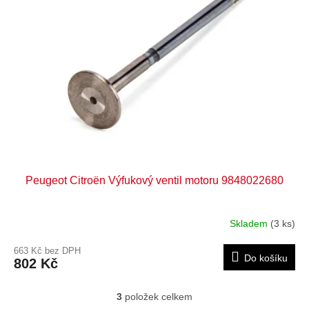
Peugeot Citroën Výfukový ventil motoru 9848022680
Skladem
(3 ks)
663 Kč bez DPH
Do košíku
802 Kč
3
položek celkem
O