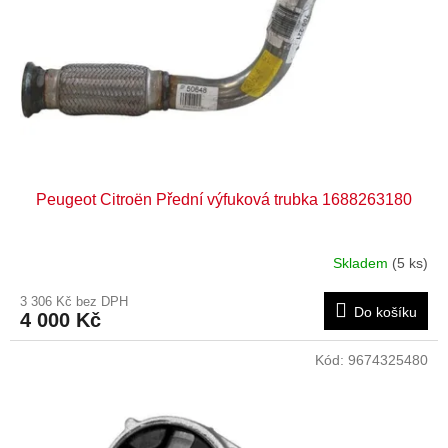
r
o
d
u
k
t
ů
Peugeot Citroën Přední výfuková trubka 1688263180
Skladem
(5 ks)
3 306 Kč bez DPH
Do košíku
4 000 Kč
Kód:
9674325480