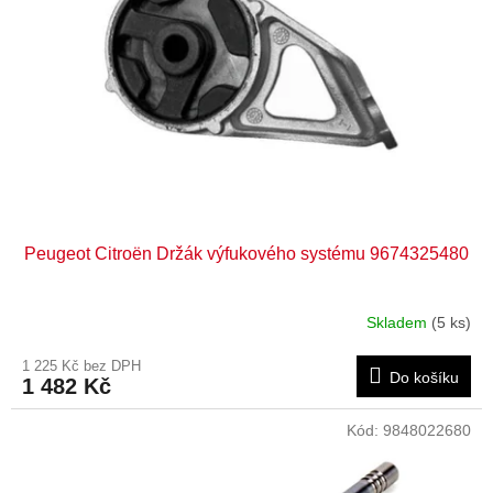
Peugeot Citroën Držák výfukového systému 9674325480
Skladem
(5 ks)
1 225 Kč bez DPH
Do košíku
1 482 Kč
Kód:
9848022680