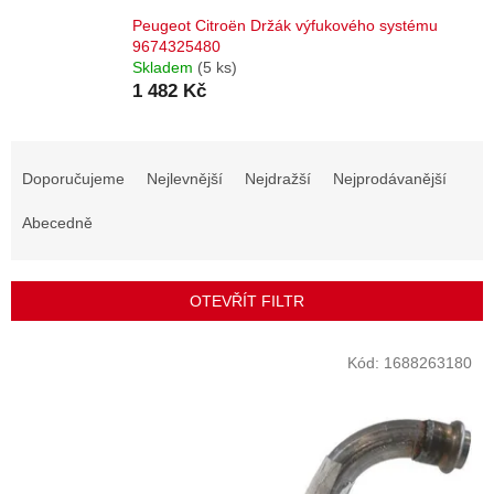
Peugeot Citroën Držák výfukového systému
9674325480
Skladem
(5 ks)
1 482 Kč
Ř
a
Doporučujeme
Nejlevnější
Nejdražší
Nejprodávanější
z
e
Abecedně
n
í
p
OTEVŘÍT FILTR
r
o
V
Kód:
1688263180
d
ý
u
p
k
i
t
s
ů
p