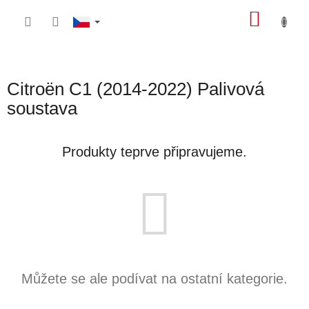
Přejít
NÁKU
na
obsah
KOŠÍK
Citroën C1 (2014-2022) Palivová
soustava
Produkty teprve připravujeme.
Můžete se ale podívat na ostatní kategorie.