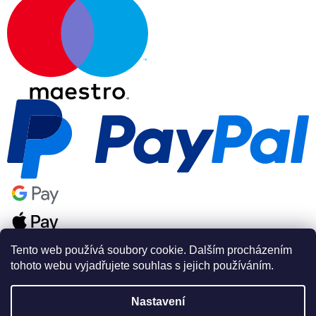
Tento web používá soubory cookie. Dalším procházením
tohoto webu vyjadřujete souhlas s jejich používáním.
Nastavení
Vytvořil Shoptet Premium