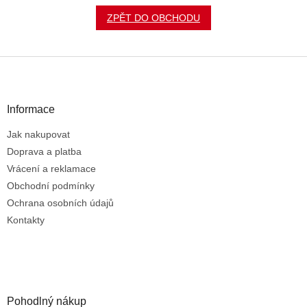
ZPĚT DO OBCHODU
Z
á
p
a
Informace
t
Jak nakupovat
í
Doprava a platba
Vrácení a reklamace
Obchodní podmínky
Ochrana osobních údajů
Kontakty
Pohodlný nákup