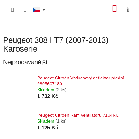
Přejít
NÁKU
na
obsah
KOŠÍK
Peugeot 308 I T7 (2007-2013)
Karoserie
Nejprodávanější
Peugeot Citroën Vzduchový deflektor přední
9805607180
Skladem
(2 ks)
1 732 Kč
Peugeot Citroën Rám ventilátoru 7104RC
Skladem
(1 ks)
1 125 Kč