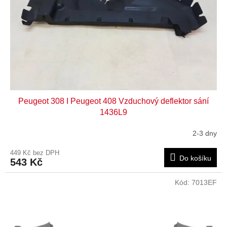
r
o
d
u
k
t
ů
Peugeot 308 I Peugeot 408 Vzduchový deflektor sání
1436L9
2-3 dny
449 Kč bez DPH
Do košíku
543 Kč
Kód:
7013EF