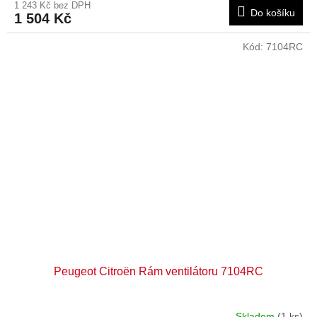
1 243 Kč bez DPH
Do košíku
1 504 Kč
Kód:
7104RC
Peugeot Citroën Rám ventilátoru 7104RC
Skladem
(1 ks)