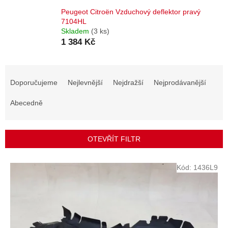
Peugeot Citroën Vzduchový deflektor pravý
7104HL
Skladem
(3 ks)
1 384 Kč
Ř
a
Doporučujeme
Nejlevnější
Nejdražší
Nejprodávanější
z
e
Abecedně
n
í
p
OTEVŘÍT FILTR
r
o
V
Kód:
1436L9
d
ý
u
p
k
i
t
s
ů
p