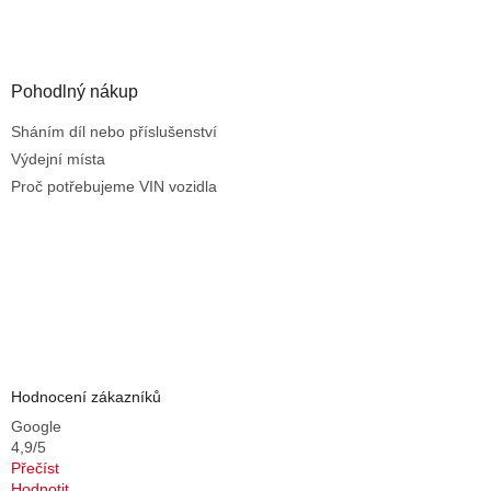
s
u
Pohodlný nákup
Sháním díl nebo příslušenství
Výdejní místa
Proč potřebujeme VIN vozidla
Hodnocení zákazníků
Google
4,9/5
Přečíst
Hodnotit