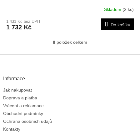
Skladem
(2 ks)
1 431 Kč bez DPH
Do košíku
1 732 Kč
8
položek celkem
O
v
l
Z
á
á
d
p
a
a
Informace
c
t
í
Jak nakupovat
í
p
r
Doprava a platba
v
Vrácení a reklamace
k
Obchodní podmínky
y
Ochrana osobních údajů
v
ý
Kontakty
p
i