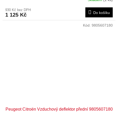
930 Kč bez DPH
Do košíku
1 125 Kč
Kód:
9805607180
Peugeot Citroën Vzduchový deflektor přední 9805607180