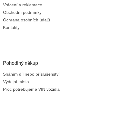
v
Vrácení a reklamace
k
Obchodní podmínky
y
Ochrana osobních údajů
v
ý
Kontakty
p
i
s
u
Pohodlný nákup
Sháním díl nebo příslušenství
Výdejní místa
Proč potřebujeme VIN vozidla