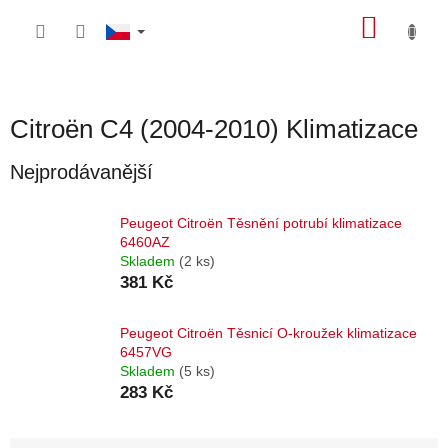
Přejít
NÁKU
na
obsah
KOŠÍK
Citroën C4 (2004-2010) Klimatizace
Nejprodávanější
Peugeot Citroën Těsnění potrubí klimatizace
6460AZ
Skladem
(2 ks)
381 Kč
Peugeot Citroën Těsnicí O-kroužek klimatizace
6457VG
Skladem
(5 ks)
283 Kč