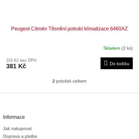
Peugeot Citroën Těsnění potrubí klimatizace 6460AZ
Skladem
(2 ks)
315 Kč bez DPH
Do košíku
381 Kč
2
položek celkem
O
v
l
Z
á
á
d
p
a
a
Informace
c
t
í
Jak nakupovat
í
p
r
Doprava a platba