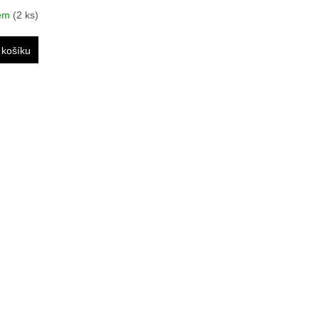
dem
(2 ks)
 košíku