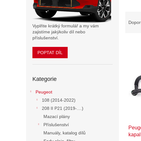
n
e
Ř
l
a
Dopor
Vyplňte krátký formulář a my vám
z
zajistíme jakýkoliv díl nebo
e
příslušenství.
n
í
POPTAT DÍL
p
V
r
ý
o
p
Přeskočit
d
Kategorie
kategorie
i
u
s
k
Peugeot
p
t
108 (2014-2022)
r
ů
o
208 II P21 (2019-....)
d
Mazací plány
u
Příslušenství
Peuge
k
Manuály, katalog dílů
kapal
t