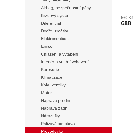
Sady oleje, filtry
9675
ů
Airbag, bezpečnostní pásy
Brzdový systém
569 K
688
Diferenciál
Dveře, zrcátka
Elektrosoučásti
Emise
Chlazení a vytápění
Interiér a vnitřní vybavení
Karoserie
Klimatizace
Kola, ventilky
Motor
Náprava přední
Náprava zadní
Nárazníky
Palivová soustava
Převodovka