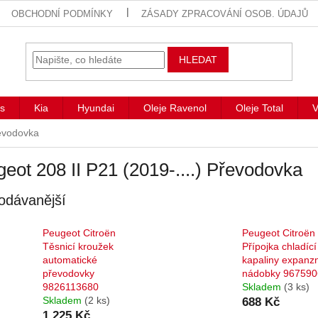
OBCHODNÍ PODMÍNKY
ZÁSADY ZPRACOVÁNÍ OSOB. ÚDAJŮ
HLEDAT
s
Kia
Hyundai
Oleje Ravenol
Oleje Total
V
evodovka
eot 208 II P21 (2019-....) Převodovka
odávanější
Peugeot Citroën
Peugeot Citroën
Těsnicí kroužek
Přípojka chladící
automatické
kapaliny expanz
převodovky
nádobky 96759
9826113680
Skladem
(3 ks)
Skladem
(2 ks)
688 Kč
1 225 Kč