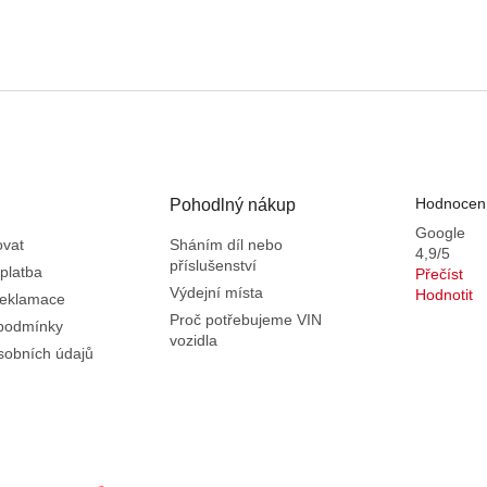
Hodnocení
Pohodlný nákup
Google
ovat
Sháním díl nebo
4,9/5
příslušenství
platba
Přečíst
Výdejní místa
Hodnotit
reklamace
Proč potřebujeme VIN
podmínky
vozidla
sobních údajů