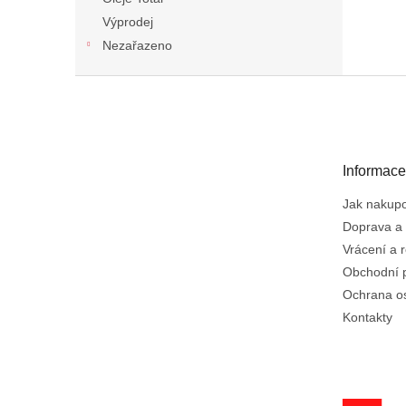
Výprodej
Nezařazeno
Z
á
p
a
t
Informace
í
Jak nakup
Doprava a 
Vrácení a 
Obchodní 
Ochrana o
Kontakty