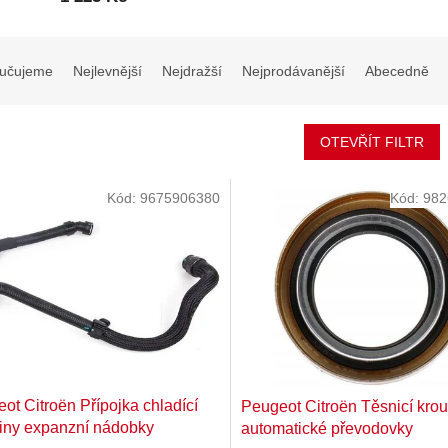
učujeme
Nejlevnější
Nejdražší
Nejprodávanější
Abecedně
OTEVŘÍT FILTR
Kód:
9675906380
Kód:
982
ot Citroën Přípojka chladící
Peugeot Citroën Těsnicí kro
iny expanzní nádobky
automatické převodovky