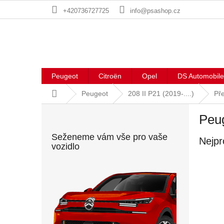
Přejít
+420736727725
info@psashop.cz
na
obsah
Peugeot
Citroën
Opel
DS Automobile
Domů
Peugeot
208 II P21 (2019-....)
Př
P
Peug
o
s
Seženeme vám vše pro vaše
Nejpr
t
vozidlo
r
a
n
n
í
p
a