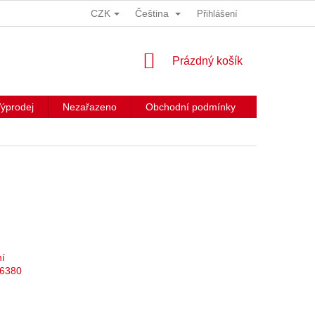
CZK
Čeština
Přihlášení
NÁKUPNÍ
Prázdný košík
KOŠÍK
ýprodej
Nezařazeno
Obchodní podmínky
Kontakty
ní
06380