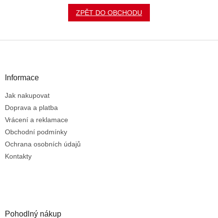
ZPĚT DO OBCHODU
Z
á
p
a
Informace
t
Jak nakupovat
í
Doprava a platba
Vrácení a reklamace
Obchodní podmínky
Ochrana osobních údajů
Kontakty
Pohodlný nákup