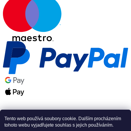
Tento web používá soubory cookie. Dalším procházením
tohoto webu vyjadřujete souhlas s jejich používáním.
Vytvořil Shoptet Premium