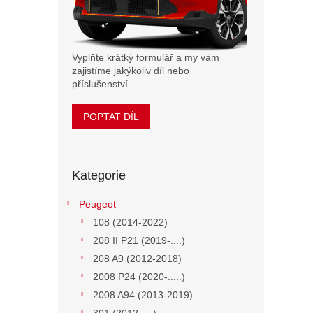
n
e
l
Vyplňte krátký formulář a my vám
zajistíme jakýkoliv díl nebo
příslušenství.
POPTAT DÍL
Přeskočit
Kategorie
kategorie
Peugeot
108 (2014-2022)
208 II P21 (2019-....)
208 A9 (2012-2018)
2008 P24 (2020-.....)
2008 A94 (2013-2019)