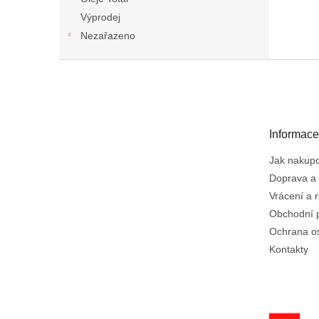
Výprodej
Nezařazeno
Z
á
p
a
t
Informace
í
Jak nakup
Doprava a 
Vrácení a 
Obchodní 
Ochrana o
Kontakty