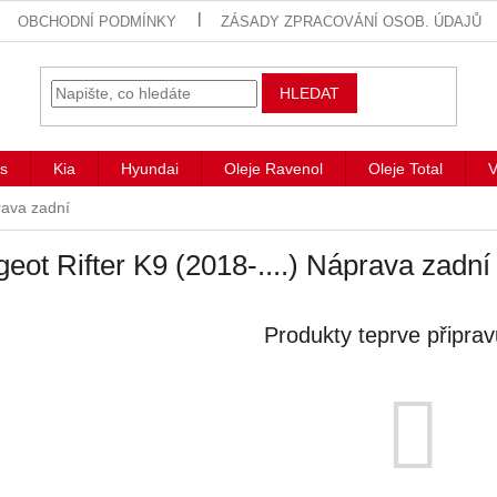
OBCHODNÍ PODMÍNKY
ZÁSADY ZPRACOVÁNÍ OSOB. ÚDAJŮ
HLEDAT
s
Kia
Hyundai
Oleje Ravenol
Oleje Total
V
ava zadní
eot Rifter K9 (2018-....) Náprava zadní
Produkty teprve připra