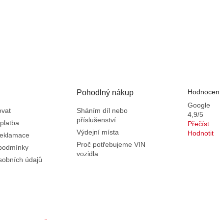
Hodnocení
Pohodlný nákup
Google
ovat
Sháním díl nebo
4,9/5
příslušenství
platba
Přečíst
Výdejní místa
Hodnotit
reklamace
Proč potřebujeme VIN
podmínky
vozidla
sobních údajů