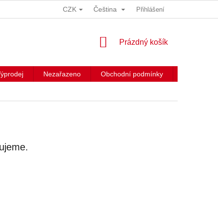
CZK
Čeština
Přihlášení
NÁKUPNÍ
Prázdný košík
KOŠÍK
ýprodej
Nezařazeno
Obchodní podmínky
Kontakty
vujeme.