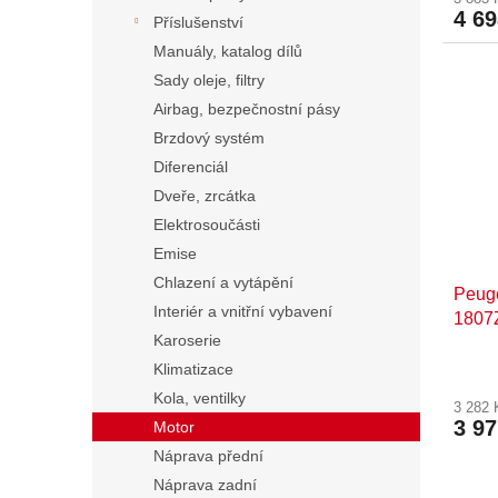
4 6
Příslušenství
Manuály, katalog dílů
Sady oleje, filtry
Airbag, bezpečnostní pásy
Brzdový systém
Diferenciál
Dveře, zrcátka
Elektrosoučásti
Emise
Chlazení a vytápění
Peuge
Interiér a vnitřní vybavení
1807
Karoserie
Klimatizace
Kola, ventilky
3 282
3 9
Motor
Náprava přední
Náprava zadní