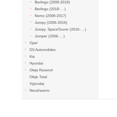
Berlingo (2008-2018)
Berlingo (2018-....)
Nemo (2008-2017)
Jumpy (2006-2016)
Jumpy, SpaceTourer (2016-....)
Jumper (2006-....)
Opel
DS Automobiles
Kia
Hyundai
Oleje Ravenol
Oleje Total
Výprodej
Nezařazeno
Z
á
p