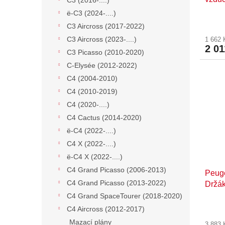
t
C3 (2016-....)
ů
ë-C3 (2024-....)
C3 Aircross (2017-2022)
C3 Aircross (2023-....)
1 662
2 01
C3 Picasso (2010-2020)
C-Elysée (2012-2022)
C4 (2004-2010)
C4 (2010-2019)
C4 (2020-....)
C4 Cactus (2014-2020)
ë-C4 (2022-....)
C4 X (2022-....)
ë-C4 X (2022-....)
C4 Grand Picasso (2006-2013)
Peuge
C4 Grand Picasso (2013-2022)
Držá
C4 Grand SpaceTourer (2018-2020)
C4 Aircross (2012-2017)
Mazací plány
3 883