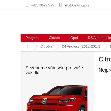
Přejít
+420736727725
info@psashop.cz
na
obsah
Peugeot
Citroën
Opel
DS Automobile
Domů
Citroën
C4 Aircross (2012-2017)
P
Citr
o
s
Seženeme vám vše pro vaše
Nejpr
t
vozidlo
r
a
n
n
í
p
a