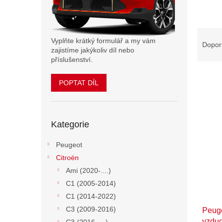
n
e
l
Ř
Vyplňte krátký formulář a my vám
a
Dopor
zajistíme jakýkoliv díl nebo
z
příslušenství.
e
n
POPTAT DÍL
í
p
V
r
ý
Přeskočit
o
Kategorie
p
kategorie
d
i
u
Peugeot
s
k
p
Citroën
t
r
Ami (2020-....)
ů
o
C1 (2005-2014)
d
C1 (2014-2022)
u
C3 (2009-2016)
Peuge
k
vzdu