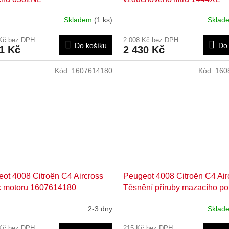
Skladem
(1 ks)
Skla
 Kč bez DPH
2 008 Kč bez DPH
Do košíku
Do 
1 Kč
2 430 Kč
Kód:
1607614180
Kód:
160
ot 4008 Citroën C4 Aircross
Peugeot 4008 Citroën C4 Air
k motoru 1607614180
Těsnění příruby mazacího po
1608848180
2-3 dny
Skla
 Kč bez DPH
215 Kč bez DPH