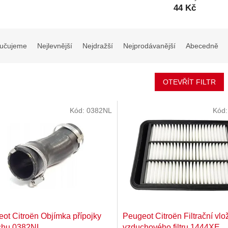
44 Kč
učujeme
Nejlevnější
Nejdražší
Nejprodávanější
Abecedně
OTEVŘÍT FILTR
Kód:
0382NL
Kód
ot Citroën Objímka přípojky
Peugeot Citroën Filtrační vlo
chu 0382NL
vzduchového filtru 1444XE