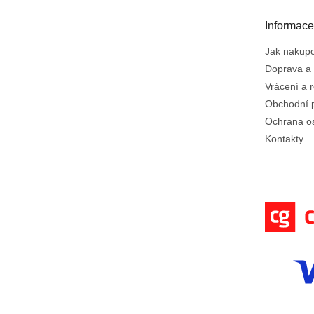
a
t
Informace
í
Jak nakup
Doprava a 
Vrácení a 
Obchodní 
Ochrana o
Kontakty