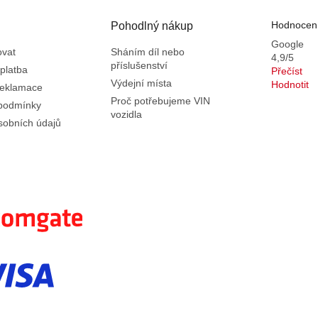
Hodnocení
Pohodlný nákup
Google
ovat
Sháním díl nebo
4,9/5
příslušenství
platba
Přečíst
Výdejní místa
Hodnotit
reklamace
Proč potřebujeme VIN
podmínky
vozidla
sobních údajů