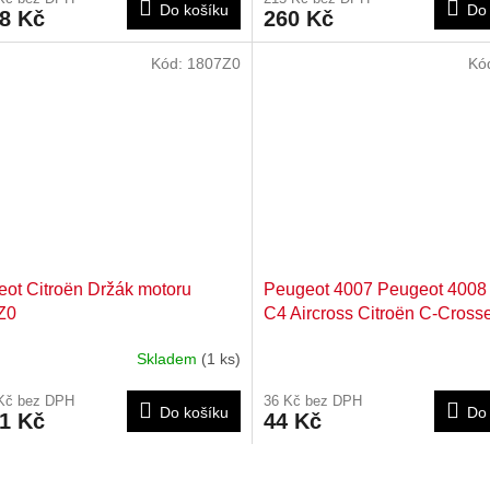
Do košíku
Do 
98 Kč
260 Kč
Kód:
1807Z0
Kó
ot Citroën Držák motoru
Peugeot 4007 Peugeot 4008 
Z0
C4 Aircross Citroën C-Cross
Těsnění uzávěru olejové van
Skladem
(1 ks)
motoru 31341
 Kč bez DPH
36 Kč bez DPH
Do košíku
Do 
71 Kč
44 Kč
O