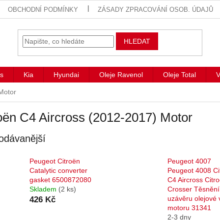
OBCHODNÍ PODMÍNKY
ZÁSADY ZPRACOVÁNÍ OSOB. ÚDAJŮ
HLEDAT
s
Kia
Hyundai
Oleje Ravenol
Oleje Total
V
Motor
oën C4 Aircross (2012-2017) Motor
odávanější
Peugeot Citroën
Peugeot 4007
Catalytic converter
Peugeot 4008 Ci
gasket 6500872080
C4 Aircross Citr
Skladem
(2 ks)
Crosser Těsnění
uzávěru olejové
426 Kč
motoru 31341
2-3 dny