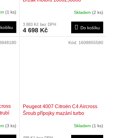
dem
(1 ks)
Skladem
(2 ks)
3 883 Kč bez DPH
košíku
Do košíku
4 698 Kč
8848180
Kód:
1608855580
cross
Peugeot 4007 Citroën C4 Aircross
trubí
Šroub přípojky mazání turbo
1608855580
dem
(3 ks)
Skladem
(1 ks)
488 Kč bez DPH