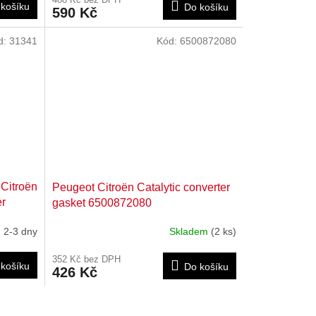
košíku
Do košíku
590 Kč
d:
31341
Kód:
6500872080
Citroën
Peugeot Citroën Catalytic converter
er
gasket 6500872080
y
2-3 dny
Skladem
(2 ks)
352 Kč bez DPH
košíku
Do košíku
426 Kč