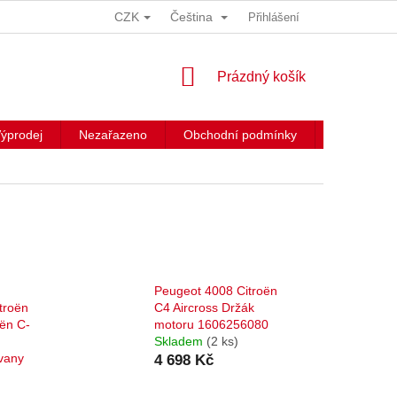
CZK
Čeština
Přihlášení
NÁKUPNÍ
Prázdný košík
KOŠÍK
ýprodej
Nezařazeno
Obchodní podmínky
Kontakty
Peugeot 4008 Citroën
troën
C4 Aircross Držák
oën C-
motoru 1606256080
Skladem
(2 ks)
 vany
4 698 Kč