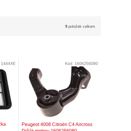
9
položek celkem
:
1444XE
Kód:
1606256080
žka
Peugeot 4008 Citroën C4 Aircross
Držák motoru 1606256080