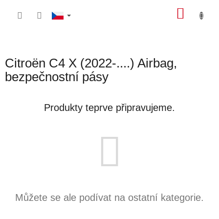
Přejít
NÁKU
na
obsah
KOŠÍK
Citroën C4 X (2022-....) Airbag,
bezpečnostní pásy
Produkty teprve připravujeme.
Můžete se ale podívat na ostatní kategorie.