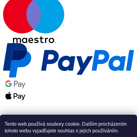
Tento web používá soubory cookie. Dalším procházením
tohoto webu vyjadřujete souhlas s jejich používáním.
Vytvořil Shoptet Premium