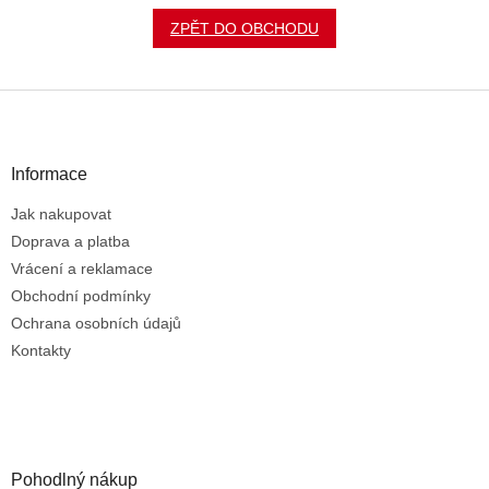
ZPĚT DO OBCHODU
Z
á
p
a
Informace
t
Jak nakupovat
í
Doprava a platba
Vrácení a reklamace
Obchodní podmínky
Ochrana osobních údajů
Kontakty
Pohodlný nákup