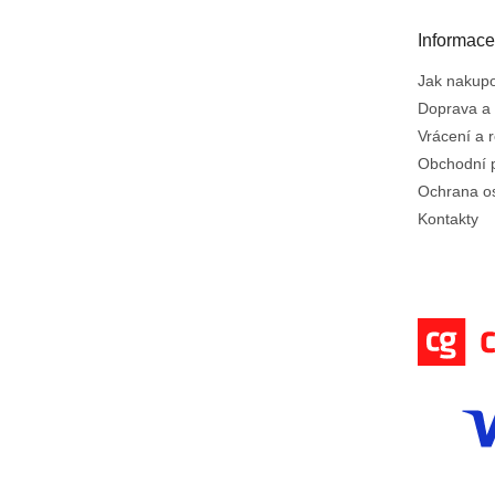
a
t
Informace
í
Jak nakup
Doprava a 
Vrácení a 
Obchodní 
Ochrana o
Kontakty