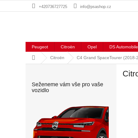
Přejít
+420736727725
info@psashop.cz
na
obsah
Peugeot
Citroën
Opel
DS Automobile
Domů
Citroën
C4 Grand SpaceTourer (2018-
P
Citr
o
s
Seženeme vám vše pro vaše
t
vozidlo
r
a
n
n
í
p
a