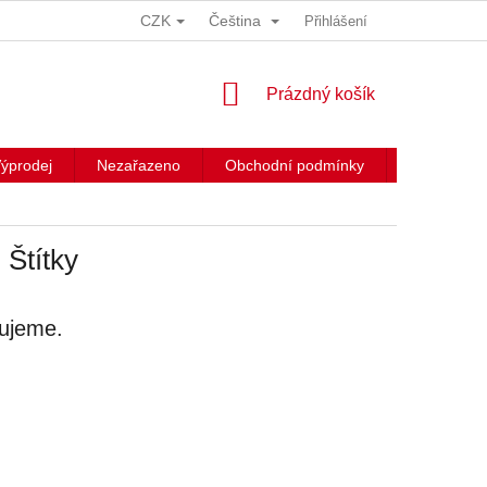
CZK
Čeština
Přihlášení
NÁKUPNÍ
Prázdný košík
KOŠÍK
ýprodej
Nezařazeno
Obchodní podmínky
Kontakty
Štítky
vujeme.