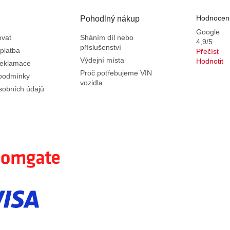
Hodnocení
Pohodlný nákup
Google
ovat
Sháním díl nebo
4,9/5
příslušenství
platba
Přečíst
Výdejní místa
Hodnotit
reklamace
Proč potřebujeme VIN
podmínky
vozidla
sobních údajů