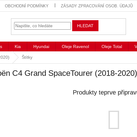
OBCHODNÍ PODMÍNKY
ZÁSADY ZPRACOVÁNÍ OSOB. ÚDAJŮ
HLEDAT
s
Kia
Hyundai
Oleje Ravenol
Oleje Total
V
2020)
Štítky
oën C4 Grand SpaceTourer (2018-2020) 
Produkty teprve připra