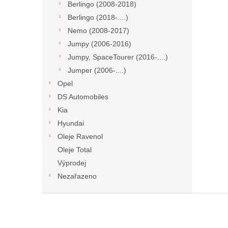
Berlingo (2008-2018)
Berlingo (2018-....)
Nemo (2008-2017)
Jumpy (2006-2016)
Jumpy, SpaceTourer (2016-....)
Jumper (2006-....)
Opel
DS Automobiles
Kia
Hyundai
Oleje Ravenol
Oleje Total
Výprodej
Nezařazeno
Z
á
p