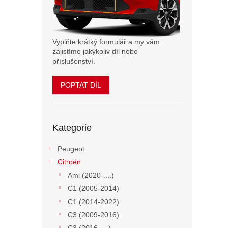
n
e
l
Vyplňte krátký formulář a my vám
zajistíme jakýkoliv díl nebo
příslušenství.
POPTAT DÍL
Přeskočit
Kategorie
kategorie
Peugeot
Citroën
Ami (2020-....)
C1 (2005-2014)
C1 (2014-2022)
C3 (2009-2016)