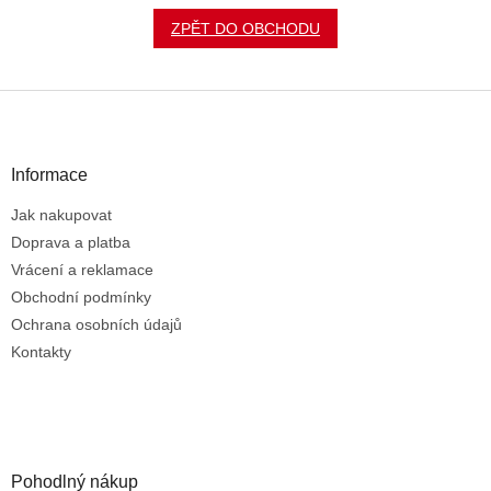
ZPĚT DO OBCHODU
Z
á
p
a
Informace
t
Jak nakupovat
í
Doprava a platba
Vrácení a reklamace
Obchodní podmínky
Ochrana osobních údajů
Kontakty
Pohodlný nákup