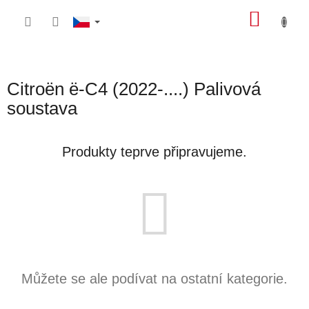
Přejít
NÁKU
na
obsah
KOŠÍK
Citroën ë-C4 (2022-....) Palivová
soustava
Produkty teprve připravujeme.
Můžete se ale podívat na ostatní kategorie.