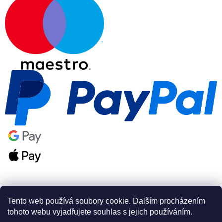
Tento web používá soubory cookie. Dalším procházením
tohoto webu vyjadřujete souhlas s jejich používáním.
Vytvořil Shoptet Premium