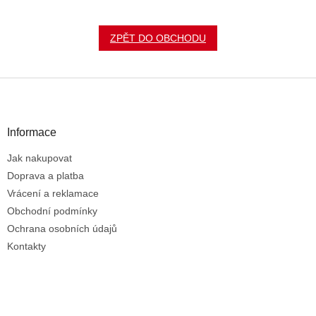
ZPĚT DO OBCHODU
Z
á
p
a
Informace
t
Jak nakupovat
í
Doprava a platba
Vrácení a reklamace
Obchodní podmínky
Ochrana osobních údajů
Kontakty