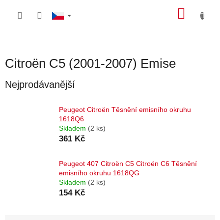
Přejít
NÁKU
na
obsah
KOŠÍK
Citroën C5 (2001-2007) Emise
Nejprodávanější
Peugeot Citroën Těsnění emisního okruhu
1618Q6
Skladem
(2 ks)
361 Kč
Peugeot 407 Citroën C5 Citroën C6 Těsnění
emisního okruhu 1618QG
Skladem
(2 ks)
154 Kč