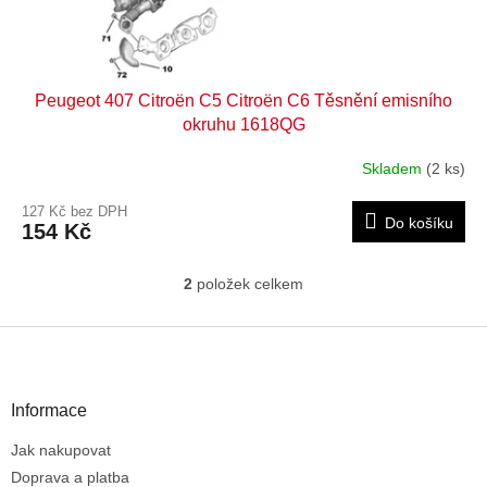
Peugeot 407 Citroën C5 Citroën C6 Těsnění emisního
okruhu 1618QG
Skladem
(2 ks)
127 Kč bez DPH
Do košíku
154 Kč
2
položek celkem
O
v
l
Z
á
á
d
p
a
a
Informace
c
t
í
Jak nakupovat
í
p
r
Doprava a platba