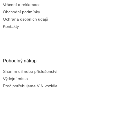
v
Vrácení a reklamace
k
Obchodní podmínky
y
Ochrana osobních údajů
v
ý
Kontakty
p
i
s
u
Pohodlný nákup
Sháním díl nebo příslušenství
Výdejní místa
Proč potřebujeme VIN vozidla