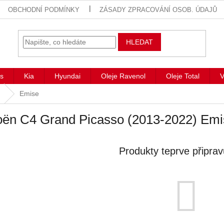
OBCHODNÍ PODMÍNKY
ZÁSADY ZPRACOVÁNÍ OSOB. ÚDAJŮ
HLEDAT
s
Kia
Hyundai
Oleje Ravenol
Oleje Total
V
Emise
oën C4 Grand Picasso (2013-2022) Em
Produkty teprve připra