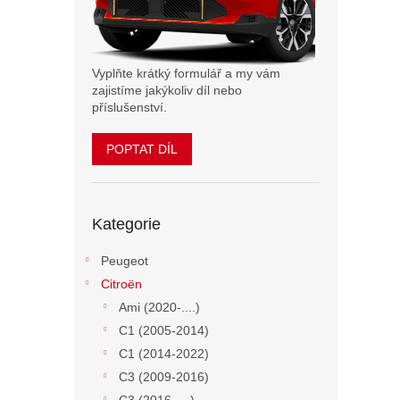
n
e
l
Vyplňte krátký formulář a my vám
zajistíme jakýkoliv díl nebo
příslušenství.
POPTAT DÍL
Přeskočit
Kategorie
kategorie
Peugeot
Citroën
Ami (2020-....)
C1 (2005-2014)
C1 (2014-2022)
C3 (2009-2016)