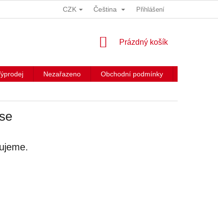
CZK
Čeština
Přihlášení
NÁKUPNÍ
Prázdný košík
KOŠÍK
ýprodej
Nezařazeno
Obchodní podmínky
Kontakty
ise
vujeme.