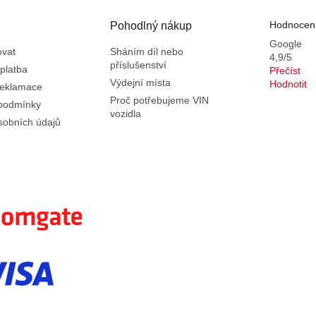
Hodnocení
Pohodlný nákup
Google
ovat
Sháním díl nebo
4,9/5
příslušenství
platba
Přečíst
Výdejní místa
Hodnotit
reklamace
Proč potřebujeme VIN
podmínky
vozidla
sobních údajů