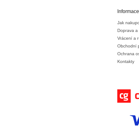
a
t
Informace
í
Jak nakup
Doprava a 
Vrácení a 
Obchodní 
Ochrana o
Kontakty