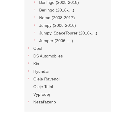
Berlingo (2008-2018)
Berlingo (2018-....)
Nemo (2008-2017)
Jumpy (2006-2016)
Jumpy, SpaceTourer (2016-....)
Jumper (2006-....)
Opel
DS Automobiles
Kia
Hyundai
Oleje Ravenol
Oleje Total
Výprodej
Nezařazeno
Z
á
p