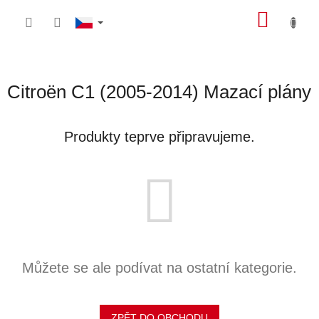
Přejít
NÁKU
na
obsah
KOŠÍK
Citroën C1 (2005-2014) Mazací plány
Produkty teprve připravujeme.
Můžete se ale podívat na ostatní kategorie.
ZPĚT DO OBCHODU