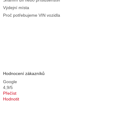
Sháním díl nebo příslušenství
Výdejní místa
Proč potřebujeme VIN vozidla
Hodnocení zákazníků
Google
4,9/5
Přečíst
Hodnotit