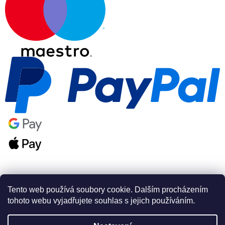
Tento web používá soubory cookie. Dalším procházením
tohoto webu vyjadřujete souhlas s jejich používáním.
Vytvořil Shoptet Premium