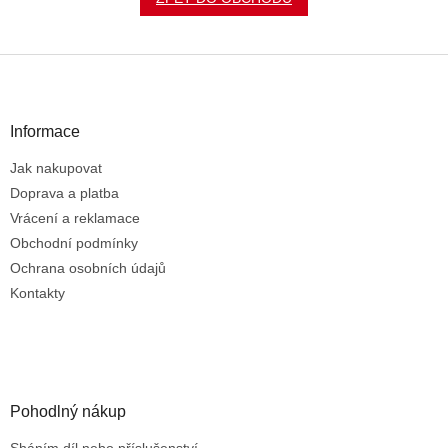
Z
á
p
a
Informace
t
Jak nakupovat
í
Doprava a platba
Vrácení a reklamace
Obchodní podmínky
Ochrana osobních údajů
Kontakty
Pohodlný nákup