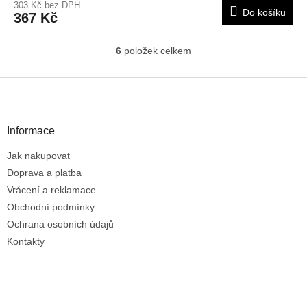
303 Kč bez DPH
Do košíku
367 Kč
6
položek celkem
O
v
l
Z
á
á
d
p
a
a
Informace
c
t
í
Jak nakupovat
í
p
r
Doprava a platba
v
Vrácení a reklamace
k
Obchodní podmínky
y
Ochrana osobních údajů
v
ý
Kontakty
p
i
s
u