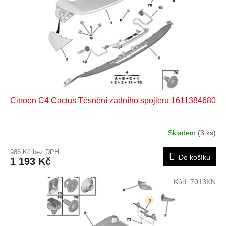
r
o
d
u
k
t
ů
Citroën C4 Cactus Těsnění zadního spojleru 1611384680
Skladem
(3 ks)
986 Kč bez DPH
Do košíku
1 193 Kč
Kód:
7013KN