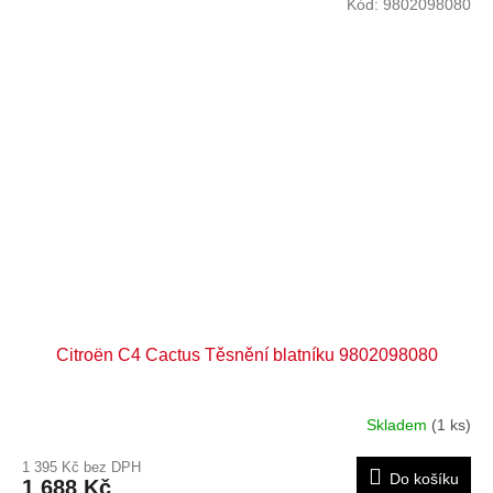
Kód:
9802098080
Citroën C4 Cactus Těsnění blatníku 9802098080
Skladem
(1 ks)
1 395 Kč bez DPH
Do košíku
1 688 Kč