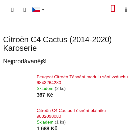
Přejít
NÁKU
na
obsah
KOŠÍK
Citroën C4 Cactus (2014-2020)
Karoserie
Nejprodávanější
Peugeot Citroën Těsnění modulu sání vzduchu
9843264280
Skladem
(2 ks)
367 Kč
Citroën C4 Cactus Těsnění blatníku
9802098080
Skladem
(1 ks)
1 688 Kč