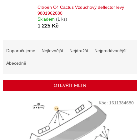
Citroën C4 Cactus Vzduchový deflector levý
9801962080
Skladem
(1 ks)
1 225 Kč
Ř
a
Doporučujeme
Nejlevnější
Nejdražší
Nejprodávanější
z
e
Abecedně
n
í
p
OTEVŘÍT FILTR
r
o
V
Kód:
1611384680
d
ý
u
p
k
i
t
s
ů
p