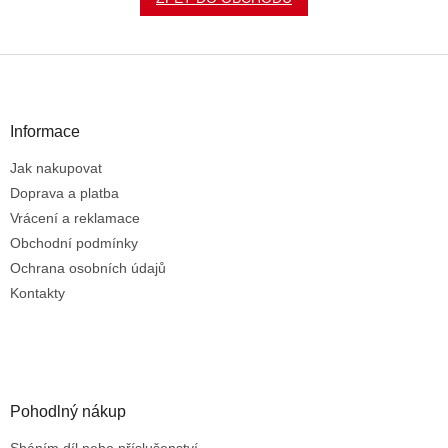
Z
á
p
a
Informace
t
Jak nakupovat
í
Doprava a platba
Vrácení a reklamace
Obchodní podmínky
Ochrana osobních údajů
Kontakty
Pohodlný nákup