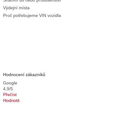
Sháním díl nebo příslušenství
Výdejní místa
Proč potřebujeme VIN vozidla
Hodnocení zákazníků
Google
4,9/5
Přečíst
Hodnotit