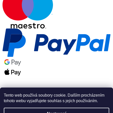
Tento web používá soubory cookie. Dalším procházením
tohoto webu vyjadřujete souhlas s jejich používáním.
Vytvořil Shoptet Premium