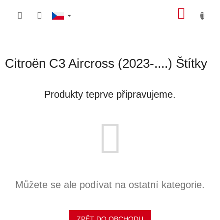
Přejít
NÁKU
na
obsah
KOŠÍK
Citroën C3 Aircross (2023-....) Štítky
Produkty teprve připravujeme.
Můžete se ale podívat na ostatní kategorie.
ZPĚT DO OBCHODU