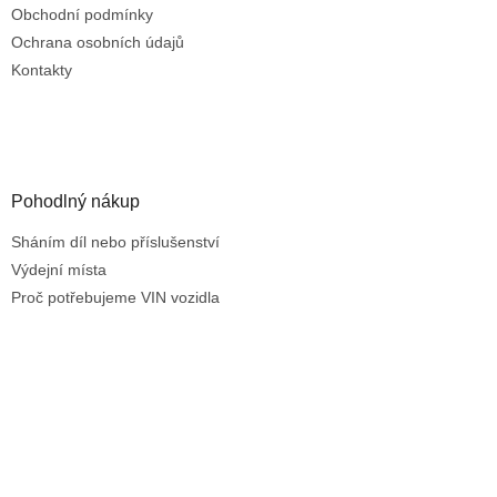
k
Obchodní podmínky
y
Ochrana osobních údajů
v
ý
Kontakty
p
i
s
u
Pohodlný nákup
Sháním díl nebo příslušenství
Výdejní místa
Proč potřebujeme VIN vozidla