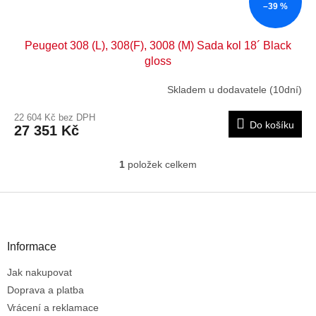
ů
–39 %
Peugeot 308 (L), 308(F), 3008 (M) Sada kol 18´ Black
gloss
Skladem u dodavatele (10dní)
22 604 Kč bez DPH
Do košíku
27 351 Kč
1
položek celkem
O
v
l
Z
á
á
d
p
a
a
Informace
c
t
í
Jak nakupovat
í
p
r
Doprava a platba
v
Vrácení a reklamace